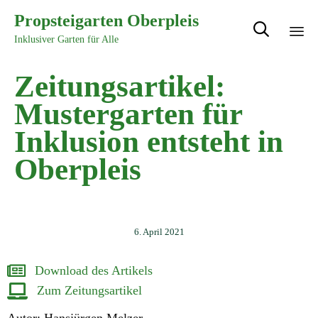
Propsteigarten Oberpleis

Inklusiver Garten für Alle
Sk
Zeitungsartikel:
to
con
Mustergarten für
Inklusion entsteht in
Oberpleis
6. April 2021
Download des Artikels
Zum Zeitungsartikel
Autor: Hansjürgen Melzer